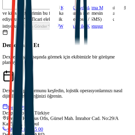
KVKK Aydınlatma Metni
'ni okudum
ve kişisel verilerimin bu form kapsamında işlenmesini kabul
ediyorum.
*
Ticari elektronik ileti (e-posta / SMS) almak
istiyorum.
WhatsApp ile Konuşun
Talep Gönder
Demo Talep Et
Dexpell.ai'yi iş başında görmek için ekibimizle bir görüşme
planlayın.
Dexpell.ai platformunu keşfedin, lojistik operasyonlarınızı nasıl
dijitalleştirebileceğinizi öğrenin.
Demo Planla
Dexpell Lojistik Türkiye
Premier Kampus Ofis, Gürsel Mah. İmrahor Cad. No:29/A
Kat:5/173, İstanbul
+90 212 852 55 00
Dexpell Lojistik ABD