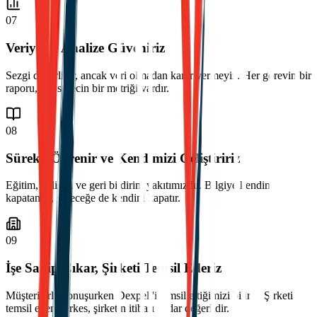
07
Veriye ve Analize Güveniriz
Sezgi değerlidir, ancak veri olmadan karar vermeyiz. Her görevin bir
raporu, her sürecin bir metriği vardır.
08
Sürekli Öğrenir ve Kendimizi Geliştiririz
Eğitim, gelişim ve geri bildirim yakıtımızdır. Bilgiye kendini
kapatanlar, geleceğe de kendini kapatır.
09
İşe Sahip Çıkar, Şirketi Temsil Ederiz
Müşterilerle konuşurken Dexpell'i temsil ettiğimizi biliriz. Şirketi
temsil eden herkes, şirketin itibarı kadar değerlidir.