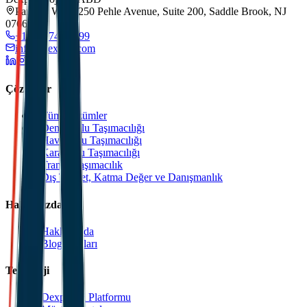
Park 80 West, 250 Pehle Avenue, Suite 200, Saddle Brook, NJ
07663
+1 201 744 2499
info@dexpell.com
Çözümler
Tüm Çözümler
Deniz Yolu Taşımacılığı
Hava Yolu Taşımacılığı
Kara Yolu Taşımacılığı
Transit Taşımacılık
Dış Ticaret, Katma Değer ve Danışmanlık
Hakkımızda
Hakkımızda
Blog Yazıları
Teknoloji
Dexpell.ai Platformu