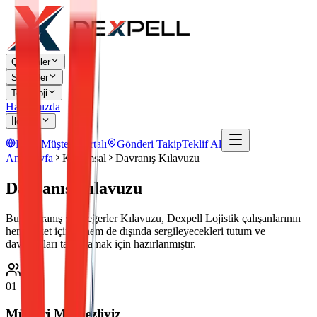
Çözümler
Sektörler
Teknoloji
Hakkımızda
İletişim
EN
Müşteri Portalı
Gönderi Takip
Teklif Al
Ana Sayfa
Kurumsal
Davranış Kılavuzu
Davranış Kılavuzu
Bu Davranış ve Değerler Kılavuzu, Dexpell Lojistik çalışanlarının
hem şirket içinde hem de dışında sergileyecekleri tutum ve
davranışları tanımlamak için hazırlanmıştır.
01
Müşteri Merkezliyiz