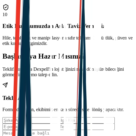
10
Etik Duruşumuzdan Asla Taviz Vermeyiz
Hile, tembellik ve manipülasyona sıfır tolerans. Dürüstlük, güven ve
etik kırmızı çizgimizdir.
Başlamaya Hazır Mısınız?
Teklif alın veya Dexpell'in lojistiğinizi nasıl dönüştürebileceğini
görmek için demo talep edin.
Teklif Al
Formu doldurun, ekibimiz en kısa sürede size dönüş yapacaktır.