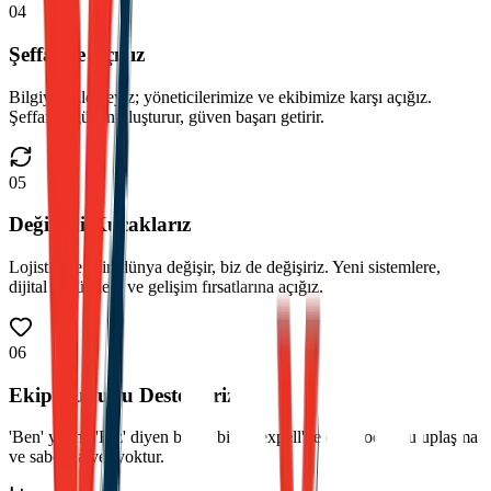
04
Şeffaf ve Açığız
Bilgiyi gizlemeyiz; yöneticilerimize ve ekibimize karşı açığız.
Şeffaflık güven oluşturur, güven başarı getirir.
05
Değişimi Kucaklarız
Lojistik değişir, dünya değişir, biz de değişiriz. Yeni sistemlere,
dijital çözümlere ve gelişim fırsatlarına açığız.
06
Ekip Ruhunu Destekleriz
'Ben' yerine 'Biz' diyen bir ekibiz. Dexpell'de dedikodu, kutuplaşma
ve sabotaja yer yoktur.