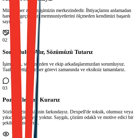
Müşteri her zaman işimizin merkezindedir. İhtiyaçlarını anlamadan
harekete geçmeyiz, memnuniyetlerini ölçmeden kendimizi başarılı
saymayız.
02
Sorumluluk Alır, Sözümüzü Tutarız
İşimizden, sözümüzden ve ekip arkadaşlarımızdan sorumluyuz.
Taahhüt ettiğimiz her görevi zamanında ve eksiksiz tamamlarız.
03
Pozitif İletişim Kurarız
Sözlerimizin etkisinin farkındayız. Dexpell'de toksik, olumsuz veya
yıkıcı iletişime yer yoktur. Saygılı, çözüm odaklı ve motive edici bir
şekilde konuşuruz.