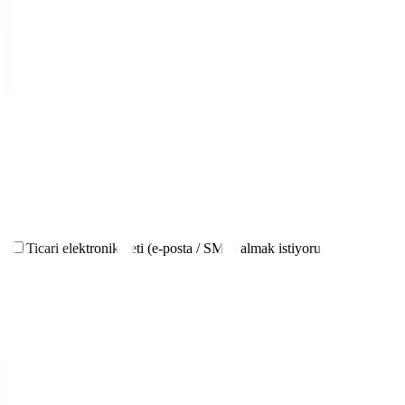
.
*
Ticari elektronik ileti (e-posta / SMS) almak istiyorum.