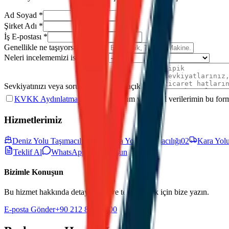
Ad Soyad
*
Şirket Adı
*
İş E-postası
*
Genellikle ne taşıyorsunuz?
*
Neleri incelememizi istersiniz?
*
Sevkiyatınızı veya sorununuzu kısaca açıklayın
*
KVKK Aydınlatma Metni
'ni okudum ve kişisel verilerimin bu fo
Hizmetlerimiz
Deniz Yolu Taşımacılığı
01
Hava Yolu Taşımacılığı
02
Kara Yolu
Teklif Al
WhatsApp ile Konuşun
Bizimle Konuşun
Bu hizmet hakkında detaylı bilgi ve teklif almak için bize yazın.
E-posta Gönder
+90 212 852 55 00