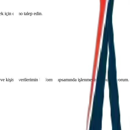
mek için demo talep edin.
ve kişisel verilerimin bu form kapsamında işlenmesini kabul ediyorum