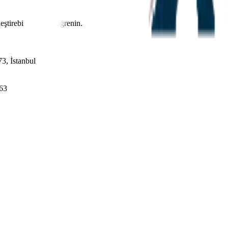
leştirebileceğinizi öğrenin.
3, İstanbul
663