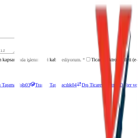
rm kapsamında işlenmesini kabul ediyorum.
*
Ticari elektronik ileti 
 Taşımacılığı
03
Transit Taşımacılık
04
Dış Ticaret, Katma Değer v