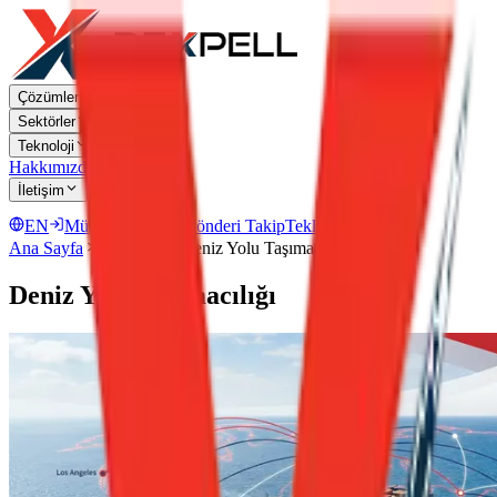
Çözümler
Sektörler
Teknoloji
Hakkımızda
İletişim
EN
Müşteri Portalı
Gönderi Takip
Teklif Al
Ana Sayfa
Hizmetler
Deniz Yolu Taşımacılığı
Deniz Yolu Taşımacılığı