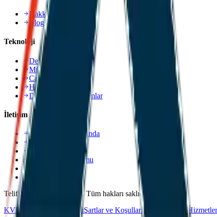
Hakkımızda
Blog Yazıları
Teknoloji
Dexpell.ai Platformu
Müşteri Portalı
Canlı Takip
Hacim Hesaplama
Dokümanlar ve Formlar
İletişim
Şirketlerimiz Hakkında
Öneri & Şikayet
Hizmet Talebi
Müşteri Kayıt Formu
Kariyer
photoGallery
Telif Hakkı 2025 Dexpell. Tüm hakları saklıdır.
KVKK Aydınlatma Metni
Şartlar ve Koşullar
Bilgi Toplumu Hizmetler