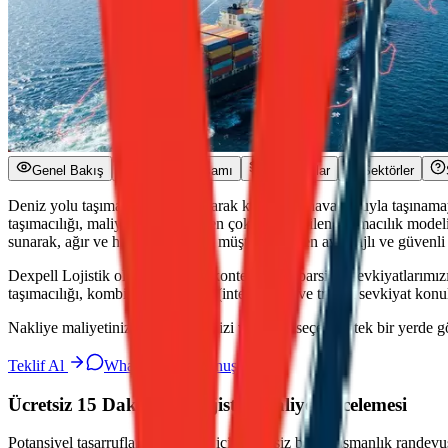
Genel Bakış
Hizmet Kapsamı
Ekipmanlar
Sektörler
Deniz yolu taşımacılığı, genel olarak kara veya hava yoluyla taşınamay
taşımacılığı, maliyet avantajı ile en çok tercih edilen taşımacılık mod
sunarak, ağır ve hacimli yüklerin müşterilerine en avantajlı ve güvenli
Dexpell Lojistik olarak, komple konteyner ve parsiyel sevkiyatlarımızı
taşımacılığı, kombine taşımacılık (intermodal) ve transit sevkiyat kon
Nakliye maliyetinizi, transit sürenizi ve en iyi seçeneği tek bir yerde g
Teklif Al
WhatsApp ile Konuşun
Ücretsiz 15 Dakikalık Lojistik Maliyet İncelemesi
Potansiyel tasarrufları keşfetmek için ücretsiz bir danışmanlık randevu