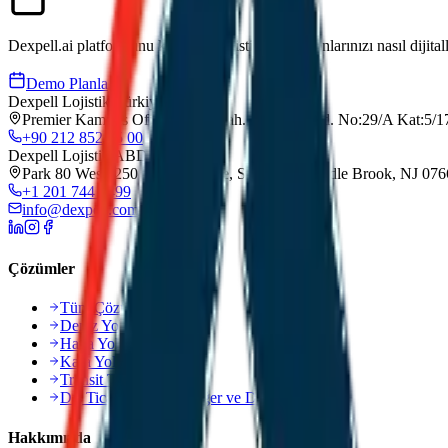
Dexpell.ai platformunu keşfedin, lojistik operasyonlarınızı nasıl dijital
Demo Planla
Dexpell Lojistik Türkiye
Premier Kampus Ofis, Gürsel Mah. İmrahor Cad. No:29/A Kat:5/17
+90 212 852 55 00
Dexpell Lojistik ABD
Park 80 West, 250 Pehle Avenue, Suite 200, Saddle Brook, NJ 07
+1 201 744 2499
info@dexpell.com
Çözümler
Tüm Çözümler
Deniz Yolu Taşımacılığı
Hava Yolu Taşımacılığı
Kara Yolu Taşımacılığı
Transit Taşımacılık
Dış Ticaret, Katma Değer ve Danışmanlık
Hakkımızda