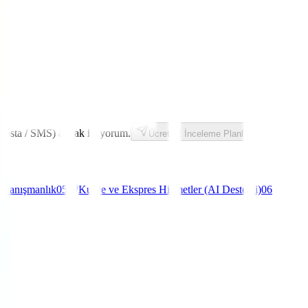
(e-posta / SMS) almak istiyorum.
Ücretsiz İnceleme Planla
e Danışmanlık
05
Kurye ve Ekspres Hizmetler (AI Destekli)
06