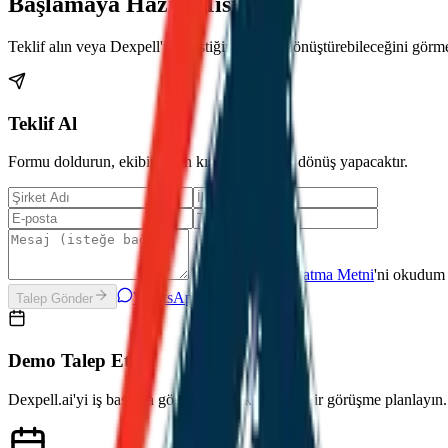
Başlamaya Hazır Mısınız?
Teklif alın veya Dexpell'in lojistiğinizi nasıl dönüştürebileceğini gör
Teklif Al
Formu doldurun, ekibimiz en kısa sürede size dönüş yapacaktır.
KVKK Aydınlatma Metni
'ni okudum 
WhatsApp ile Konuşun
Talep Gönder
Demo Talep Et
Dexpell.ai'yi iş başında görmek için ekibimizle bir görüşme planlayın.