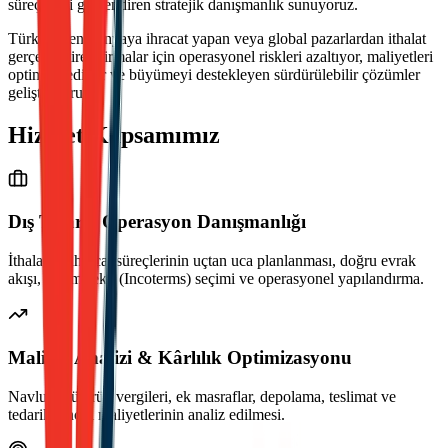
süreçlerini güçlendiren stratejik danışmanlık sunuyoruz.
Türkiye'den dünyaya ihracat yapan veya global pazarlardan ithalat
gerçekleştiren firmalar için operasyonel riskleri azaltıyor, maliyetleri
optimize ediyor ve büyümeyi destekleyen sürdürülebilir çözümler
geliştiriyoruz.
Hizmet Kapsamımız
Dış Ticaret Operasyon Danışmanlığı
İthalat ve ihracat süreçlerinin uçtan uca planlanması, doğru evrak
akışı, teslim şekli (Incoterms) seçimi ve operasyonel yapılandırma.
Maliyet Analizi & Kârlılık Optimizasyonu
Navlun, gümrük vergileri, ek masraflar, depolama, teslimat ve
tedarik zinciri maliyetlerinin analiz edilmesi.