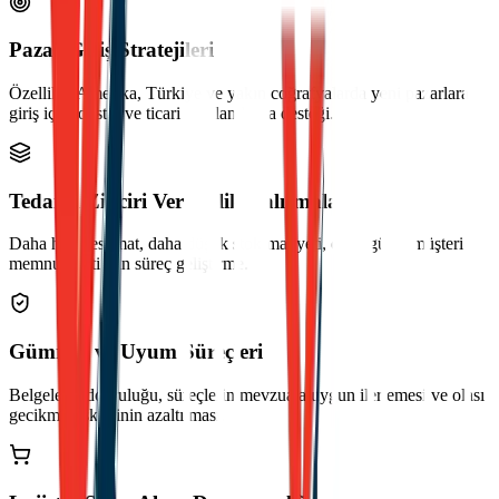
Pazar Giriş Stratejileri
Özellikle Amerika, Türkiye ve yakın coğrafyalarda yeni pazarlara
giriş için lojistik ve ticari yapılandırma desteği.
Tedarik Zinciri Verimlilik Çalışmaları
Daha hızlı teslimat, daha düşük stok maliyeti, daha güçlü müşteri
memnuniyeti için süreç geliştirme.
Gümrük ve Uyum Süreçleri
Belgelerin doğruluğu, süreçlerin mevzuata uygun ilerlemesi ve olası
gecikme risklerinin azaltılması.