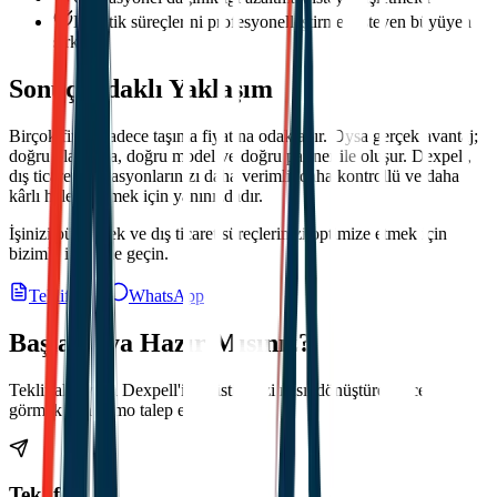
Lojistik süreçlerini profesyonelleştirmek isteyen büyüyen
şirketler
Sonuç Odaklı Yaklaşım
Birçok firma sadece taşıma fiyatına odaklanır. Oysa gerçek avantaj;
doğru planlama, doğru model ve doğru partner ile oluşur. Dexpell,
dış ticaret operasyonlarınızı daha verimli, daha kontrollü ve daha
kârlı hale getirmek için yanınızdadır.
İşinizi büyütmek ve dış ticaret süreçlerinizi optimize etmek için
bizimle iletişime geçin.
Teklif Al
WhatsApp
Başlamaya Hazır Mısınız?
Teklif alın veya Dexpell'in lojistiğinizi nasıl dönüştürebileceğini
görmek için demo talep edin.
Teklif Al