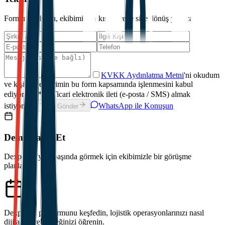
Formu doldurun, ekibimiz en kısa sürede size dönüş yapacaktır.
KVKK Aydınlatma Metni
'ni okudum
ve kişisel verilerimin bu form kapsamında işlenmesini kabul
ediyorum.
*
Ticari elektronik ileti (e-posta / SMS) almak
istiyorum.
WhatsApp ile Konuşun
Talep Gönder
Demo Talep Et
Dexpell.ai'yi iş başında görmek için ekibimizle bir görüşme
planlayın.
Dexpell.ai platformunu keşfedin, lojistik operasyonlarınızı nasıl
dijitalleştirebileceğinizi öğrenin.