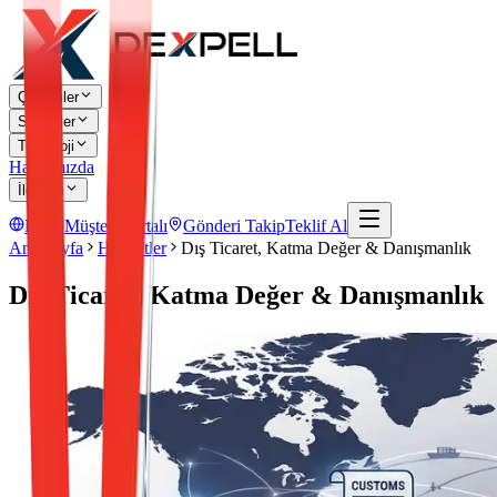
Çözümler
Sektörler
Teknoloji
Hakkımızda
İletişim
EN
Müşteri Portalı
Gönderi Takip
Teklif Al
Ana Sayfa
Hizmetler
Dış Ticaret, Katma Değer & Danışmanlık
Dış Ticaret, Katma Değer & Danışmanlık