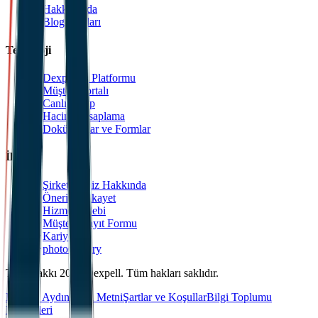
Hakkımızda
Blog Yazıları
Teknoloji
Dexpell.ai Platformu
Müşteri Portalı
Canlı Takip
Hacim Hesaplama
Dokümanlar ve Formlar
İletişim
Şirketlerimiz Hakkında
Öneri & Şikayet
Hizmet Talebi
Müşteri Kayıt Formu
Kariyer
photoGallery
Telif Hakkı 2025 Dexpell. Tüm hakları saklıdır.
KVKK Aydınlatma Metni
Şartlar ve Koşullar
Bilgi Toplumu
Hizmetleri