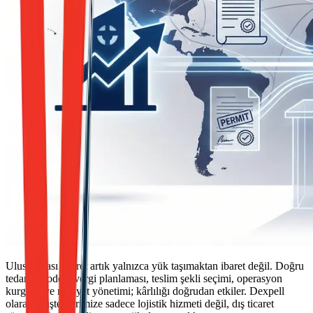
Uluslararası ticaret artık yalnızca yük taşımaktan ibaret değil. Doğru
tedarik modeli, vergi planlaması, teslim şekli seçimi, operasyon
kurgusu ve maliyet yönetimi; kârlılığı doğrudan etkiler. Dexpell
olarak müşterilerimize sadece lojistik hizmeti değil, dış ticaret