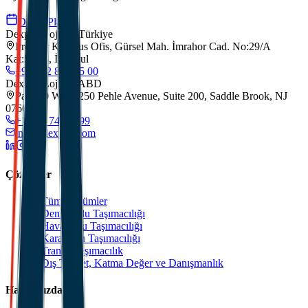
Demo Planla
Dexpell Lojistik Türkiye
Premier Kampus Ofis, Gürsel Mah. İmrahor Cad. No:29/A
Kat:5/173, İstanbul
+90 212 852 55 00
Dexpell Lojistik ABD
Park 80 West, 250 Pehle Avenue, Suite 200, Saddle Brook, NJ
07663
+1 201 744 2499
info@dexpell.com
Çözümler
Tüm Çözümler
Deniz Yolu Taşımacılığı
Hava Yolu Taşımacılığı
Kara Yolu Taşımacılığı
Transit Taşımacılık
Dış Ticaret, Katma Değer ve Danışmanlık
Hakkımızda