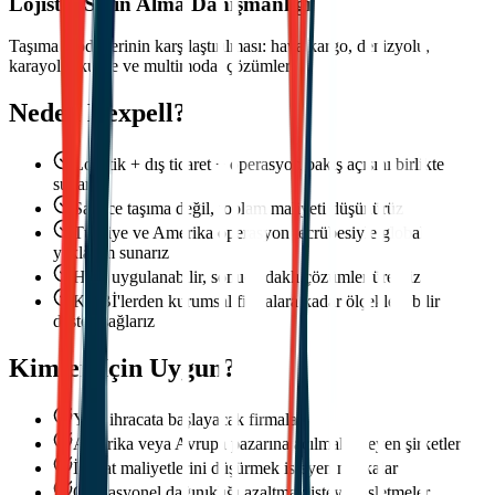
Lojistik Satın Alma Danışmanlığı
Taşıma modellerinin karşılaştırılması: hava kargo, denizyolu,
karayolu, kurye ve multimodal çözümler.
Neden Dexpell?
Lojistik + dış ticaret + operasyon bakış açısını birlikte
sunarız
Sadece taşıma değil, toplam maliyeti düşünürüz
Türkiye ve Amerika operasyon tecrübesiyle global
yaklaşım sunarız
Hızlı uygulanabilir, sonuç odaklı çözümler üretiriz
KOBİ'lerden kurumsal firmalara kadar ölçeklenebilir
destek sağlarız
Kimler İçin Uygun?
Yeni ihracata başlayacak firmalar
Amerika veya Avrupa pazarına açılmak isteyen şirketler
İthalat maliyetlerini düşürmek isteyen markalar
Operasyonel dağınıklığı azaltmak isteyen işletmeler