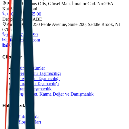
Premier Kampus Ofis, Gürsel Mah. İmrahor Cad. No:29/A
Kat:5/173, İstanbul
+90 212 852 55 00
Dexpell Lojistik ABD
Park 80 West, 250 Pehle Avenue, Suite 200, Saddle Brook, NJ
07663
+1 201 744 2499
info@dexpell.com
Çözümler
Tüm Çözümler
Deniz Yolu Taşımacılığı
Hava Yolu Taşımacılığı
Kara Yolu Taşımacılığı
Transit Taşımacılık
Dış Ticaret, Katma Değer ve Danışmanlık
Hakkımızda
Hakkımızda
Blog Yazıları