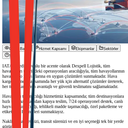
Genel Bakış
Hizmet Kapsamı
Ekipmanlar
Sektörler
SSS
IATA akreditasyonlu bir acente olarak Dexpell Lojistik, tüm
havayolları üzerindeki operasyonları aracılığıyla, tüm havayollarının
hava kargo ihtiyaçlarına en uygun çözümleri sunmaktadır. Hava
kargo hizmeti kapsamında her yük için alternatif çözümler üreterek,
her türlü kargonun avantajlı ve güvenli teslimatını sağlamaktadır.
Hava yolu taşımacılığı hizmetimiz kapsamında; tüm destinasyonlara
hızlı teslimat, kapıdan kapıya teslim, 7/24 operasyonel destek, canlı
hayvan taşımacılığı, tehlikeli madde taşımacılığı, özel paketleme ve
etiketleme hizmetleri sunmaktayız.
Nakliye maliyetinizi, transit sürenizi ve en iyi seçeneği tek bir yerde
görün.