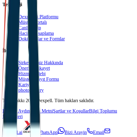
Teknoloji
Dexpell.ai Platformu
Müşteri Portalı
Canlı Takip
Hacim Hesaplama
Dokümanlar ve Formlar
İletişim
Şirketlerimiz Hakkında
Öneri & Şikayet
Hizmet Talebi
Müşteri Kayıt Formu
Kariyer
photoGallery
Telif Hakkı 2025 Dexpell. Tüm hakları saklıdır.
KVKK Aydınlatma Metni
Şartlar ve Koşullar
Bilgi Toplumu
Hizmetleri
Dexpell.ai
WhatsApp
Bizi Arayin
Email