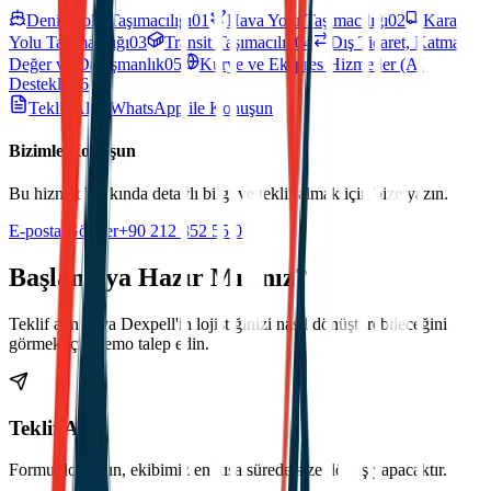
Deniz Yolu Taşımacılığı
01
Hava Yolu Taşımacılığı
02
Kara
Yolu Taşımacılığı
03
Transit Taşımacılık
04
Dış Ticaret, Katma
Değer ve Danışmanlık
05
Kurye ve Ekspres Hizmetler (AI
Destekli)
06
Teklif Al
WhatsApp ile Konuşun
Bizimle Konuşun
Bu hizmet hakkında detaylı bilgi ve teklif almak için bize yazın.
E-posta Gönder
+90 212 852 55 00
Başlamaya Hazır Mısınız?
Teklif alın veya Dexpell'in lojistiğinizi nasıl dönüştürebileceğini
görmek için demo talep edin.
Teklif Al
Formu doldurun, ekibimiz en kısa sürede size dönüş yapacaktır.