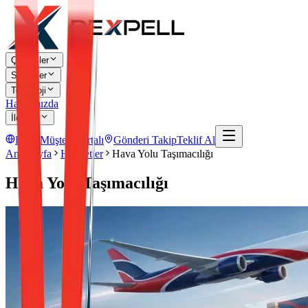
Çözümler
Sektörler
Teknoloji
Hakkımızda
İletişim
EN
Müşteri Portalı
Gönderi Takip
Teklif Al
Ana Sayfa
Hizmetler
Hava Yolu Taşımacılığı
Hava Yolu Taşımacılığı