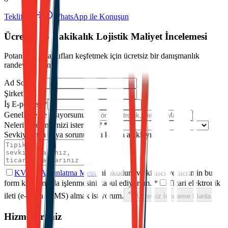
Teklif Al
WhatsApp ile Konuşun
Ücretsiz 15 Dakikalık Lojistik Maliyet İncelemesi
Potansiyel tasarrufları keşfetmek için ücretsiz bir danışmanlık
randevusu alın.
Ad Soyad
*
Şirket Adı
*
İş E-postası
*
Genellikle ne taşıyorsunuz?
*
Neleri incelememizi istersiniz?
*
Sevkiyatınızı veya sorununuzu kısaca açıklayın
*
KVKK Aydınlatma Metni
'ni okudum ve kişisel verilerimin bu
form kapsamında işlenmesini kabul ediyorum.
*
Ticari elektronik
ileti (e-posta / SMS) almak istiyorum.
Ücretsiz İnceleme Planla
Hizmetlerimiz