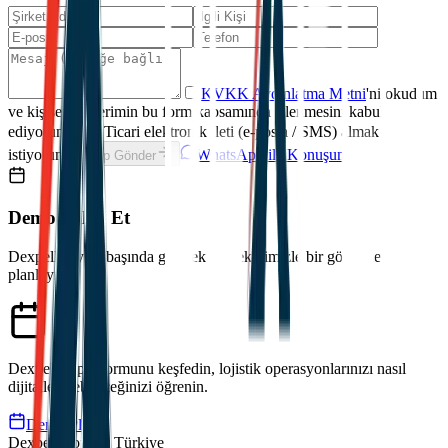
KVKK Aydınlatma Metni
'ni okudum
ve kişisel verilerimin bu form kapsamında işlenmesini kabul
ediyorum.
*
Ticari elektronik ileti (e-posta / SMS) almak
istiyorum.
WhatsApp ile Konuşun
Talep Gönder
Demo Talep Et
Dexpell.ai'yi iş başında görmek için ekibimizle bir görüşme
planlayın.
Dexpell.ai platformunu keşfedin, lojistik operasyonlarınızı nasıl
dijitalleştirebileceğinizi öğrenin.
Demo Planla
Dexpell Lojistik Türkiye