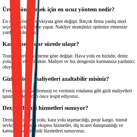
Ürün göndermek için en ucuz yöntem nedir?
En ucuz yöntem sevkiyata göre değişir. Birçok firma yanlış mod
seçerek fazla ödeme yapar. Nakliye stratejinizi optimize etmenize
yardımcı oluyoruz.
Kargo ne kadar sürede ulaşır?
Transit süreleri yönteme göre değişir. Hava yolu en hızlıdır, deniz
yolu daha ekonomiktir. Maliyet ve hız dengesini kurmanıza yardımcı
oluyoruz.
Gizli lojistik maliyetleri azaltabilir misiniz?
Evet. Depolama, demuraj ve verimsiz rotalama gibi gizli maliyetleri
işinizi etkilemeden önce tespit ediyoruz.
Dexpell hangi hizmetleri sunuyor?
Deniz yolu, hava yolu, kara yolu taşımacılığı, proje kargo, transit
sevkiyat, kurye & ekspres hizmetler, dış ticaret danışmanlığı ve
katma değerli lojistik hizmetleri sunuyoruz.