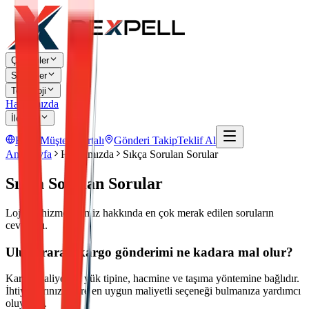
Çözümler
Sektörler
Teknoloji
Hakkımızda
İletişim
EN
Müşteri Portalı
Gönderi Takip
Teklif Al
Ana Sayfa
Hakkımızda
Sıkça Sorulan Sorular
Sıkça Sorulan Sorular
Lojistik hizmetlerimiz hakkında en çok merak edilen soruların
cevapları.
Uluslararası kargo gönderimi ne kadara mal olur?
Kargo maliyetleri yük tipine, hacmine ve taşıma yöntemine bağlıdır.
İhtiyaçlarınıza göre en uygun maliyetli seçeneği bulmanıza yardımcı
oluyoruz.