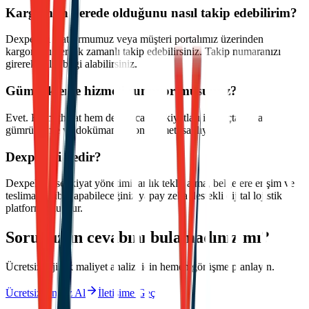
Kargomun nerede olduğunu nasıl takip edebilirim?
Dexpell.ai platformumuz veya müşteri portalımız üzerinden
kargonuzu gerçek zamanlı takip edebilirsiniz. Takip numaranızı
girerek anlık bilgi alabilirsiniz.
Gümrükleme hizmeti sunuyor musunuz?
Evet. Hem ithalat hem de ihracat sevkiyatları için uçtan uca
gümrükleme ve dokümantasyon hizmeti sağlıyoruz.
Dexpell.ai nedir?
Dexpell.ai, sevkiyat yönetimi, anlık teklif alma, belgelere erişim ve
teslimat takibi yapabileceğiniz yapay zeka destekli dijital lojistik
platformumuzdur.
Sorunuzun cevabını bulamadınız mı?
Ücretsiz lojistik maliyet analizi için hemen görüşme planlayın.
Ücretsiz Analiz Al
İletişime Geç