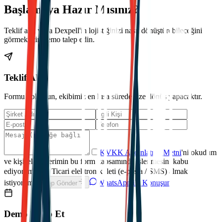
Başlamaya Hazır Mısınız?
Teklif alın veya Dexpell'in lojistiğinizi nasıl dönüştürebileceğini
görmek için demo talep edin.
Teklif Al
Formu doldurun, ekibimiz en kısa sürede size dönüş yapacaktır.
KVKK Aydınlatma Metni
'ni okudum
ve kişisel verilerimin bu form kapsamında işlenmesini kabul
ediyorum.
*
Ticari elektronik ileti (e-posta / SMS) almak
istiyorum.
WhatsApp ile Konuşun
Talep Gönder
Demo Talep Et