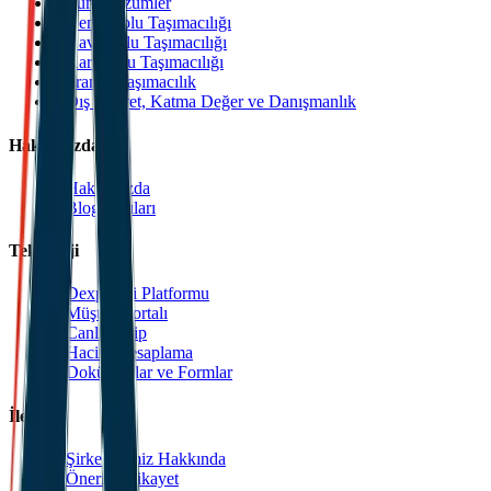
Tüm Çözümler
Deniz Yolu Taşımacılığı
Hava Yolu Taşımacılığı
Kara Yolu Taşımacılığı
Transit Taşımacılık
Dış Ticaret, Katma Değer ve Danışmanlık
Hakkımızda
Hakkımızda
Blog Yazıları
Teknoloji
Dexpell.ai Platformu
Müşteri Portalı
Canlı Takip
Hacim Hesaplama
Dokümanlar ve Formlar
İletişim
Şirketlerimiz Hakkında
Öneri & Şikayet