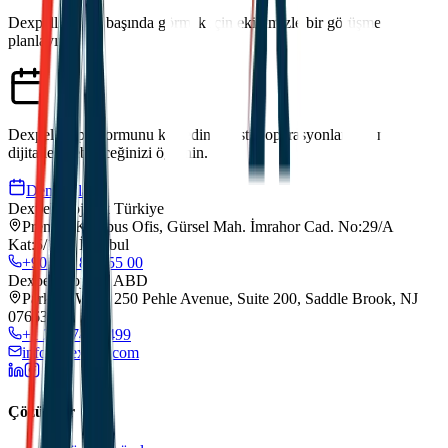
Dexpell.ai'yi iş başında görmek için ekibimizle bir görüşme
planlayın.
Dexpell.ai platformunu keşfedin, lojistik operasyonlarınızı nasıl
dijitalleştirebileceğinizi öğrenin.
Demo Planla
Dexpell Lojistik Türkiye
Premier Kampus Ofis, Gürsel Mah. İmrahor Cad. No:29/A
Kat:5/173, İstanbul
+90 212 852 55 00
Dexpell Lojistik ABD
Park 80 West, 250 Pehle Avenue, Suite 200, Saddle Brook, NJ
07663
+1 201 744 2499
info@dexpell.com
Çözümler