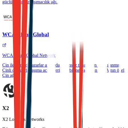
güçlü bağımsız taşımacılık ağı.
WCA China Global
WCA China Global Network
Çin ile küresel pazarlar arasında sorunsuz ticaret için doğrulanmış
Çinli ortaklarla taşıma acentelerini birbirine bağlayan WCA'nın özel
Çin ağı.
X2
X2 Logistics Networks