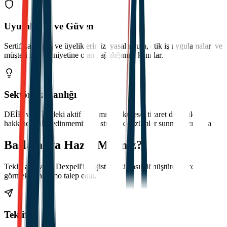
Uyumluluk ve Güven
Sertifikalarımız ve üyeliklerimiz, yasal uyum, etik iş uygulamaları ve
müşteri memnuniyetine olan bağlılığımızı kanıtlar.
Sektör Uzmanlığı
DEİK ve HIB'deki aktif katılımımız, küresel ticaret dinamikleri
hakkında bilgi edinmemizi ve stratejik çözümler sunmamızı sağlar.
Başlamaya Hazır Mısınız?
Teklif alın veya Dexpell'in lojistiğinizi nasıl dönüştürebileceğini
görmek için demo talep edin.
Teklif Al