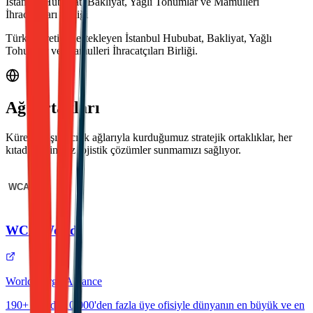
İstanbul Hububat, Bakliyat, Yağlı Tohumlar ve Mamulleri
İhracatçıları Birliği
Türk ticaretini destekleyen İstanbul Hububat, Bakliyat, Yağlı
Tohumlar ve Mamulleri İhracatçıları Birliği.
Ağ Ortakları
Küresel taşımacılık ağlarıyla kurduğumuz stratejik ortaklıklar, her
kıtada kesintisiz lojistik çözümler sunmamızı sağlıyor.
WCA World
World Cargo Alliance
190+ ülkede 10.000'den fazla üye ofisiyle dünyanın en büyük ve en