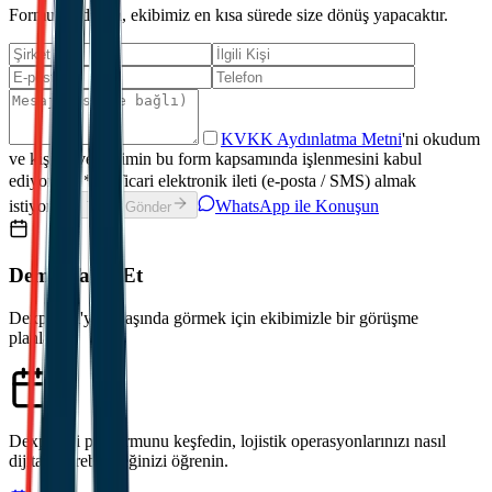
Formu doldurun, ekibimiz en kısa sürede size dönüş yapacaktır.
KVKK Aydınlatma Metni
'ni okudum
ve kişisel verilerimin bu form kapsamında işlenmesini kabul
ediyorum.
*
Ticari elektronik ileti (e-posta / SMS) almak
istiyorum.
WhatsApp ile Konuşun
Talep Gönder
Demo Talep Et
Dexpell.ai'yi iş başında görmek için ekibimizle bir görüşme
planlayın.
Dexpell.ai platformunu keşfedin, lojistik operasyonlarınızı nasıl
dijitalleştirebileceğinizi öğrenin.