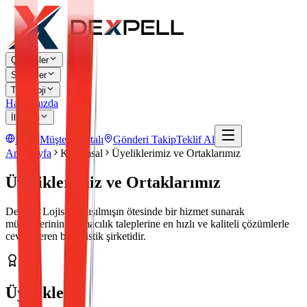
Çözümler
Sektörler
Teknoloji
Hakkımızda
İletişim
EN
Müşteri Portalı
Gönderi Takip
Teklif Al
Ana Sayfa
Kurumsal
Üyeliklerimiz ve Ortaklarımız
Üyeliklerimiz ve Ortaklarımız
Dexpell Lojistik, alışılmışın ötesinde bir hizmet sunarak
müşterilerinin taşımacılık taleplerine en hızlı ve kaliteli çözümlerle
cevap veren bir lojistik şirketidir.
Üyelikler