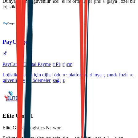
Dünya çapında güvenilir acentelere ortaklık erişimi sağlayan özel bir
lojistik ağı.
PayCargo
PayCargo Digital Payment Platform
Lojistik sektörü için dijital ödeme platformu, dünya çapında hızlı ve
güvenli navlun ödemeleri sağlar.
Elite Global
Elite Global Logistics Network