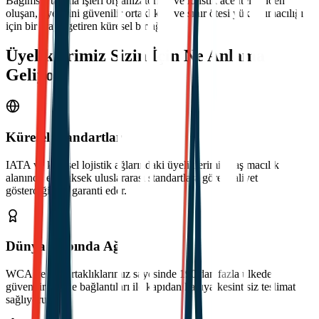
Bağımsız taşıma işleri organizatörleri ve lojistik acentelerinden
oluşan, üyelerini güvenilir ortaklıklar ve sınır ötesi yük taşımacılığı
için bir araya getiren küresel bir ağ.
Üyeliklerimiz Sizin İçin Ne Anlama
Geliyor
Küresel Standartlar
IATA ve küresel lojistik ağlarındaki üyeliklerimiz, taşımacılık
alanında en yüksek uluslararası standartlara göre faaliyet
gösterdiğimizi garanti eder.
Dünya Çapında Ağ
WCA ve X2 ortaklıklarımız sayesinde 190'dan fazla ülkede
güvenilir acente bağlantıları ile kapıdan kapıya kesintisiz teslimat
sağlıyoruz.