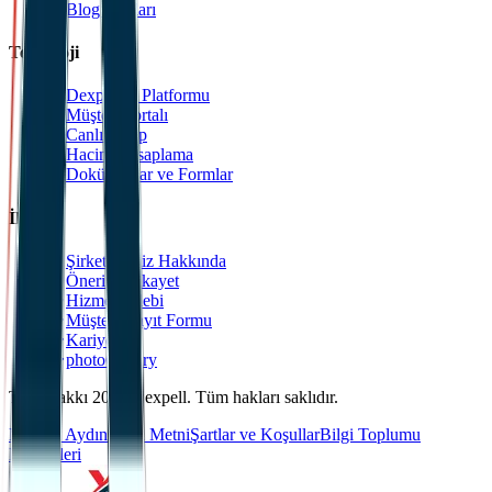
Blog Yazıları
Teknoloji
Dexpell.ai Platformu
Müşteri Portalı
Canlı Takip
Hacim Hesaplama
Dokümanlar ve Formlar
İletişim
Şirketlerimiz Hakkında
Öneri & Şikayet
Hizmet Talebi
Müşteri Kayıt Formu
Kariyer
photoGallery
Telif Hakkı 2025 Dexpell. Tüm hakları saklıdır.
KVKK Aydınlatma Metni
Şartlar ve Koşullar
Bilgi Toplumu
Hizmetleri