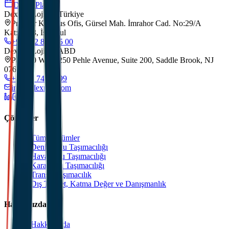
Demo Planla
Dexpell Lojistik Türkiye
Premier Kampus Ofis, Gürsel Mah. İmrahor Cad. No:29/A
Kat:5/173, İstanbul
+90 212 852 55 00
Dexpell Lojistik ABD
Park 80 West, 250 Pehle Avenue, Suite 200, Saddle Brook, NJ
07663
+1 201 744 2499
info@dexpell.com
Çözümler
Tüm Çözümler
Deniz Yolu Taşımacılığı
Hava Yolu Taşımacılığı
Kara Yolu Taşımacılığı
Transit Taşımacılık
Dış Ticaret, Katma Değer ve Danışmanlık
Hakkımızda
Hakkımızda