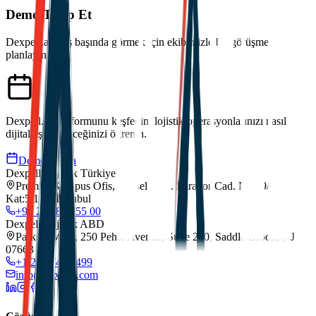
Demo Talep Et
Dexpell.ai'yi iş başında görmek için ekibimizle bir görüşme
planlayın.
Dexpell.ai platformunu keşfedin, lojistik operasyonlarınızı nasıl
dijitalleştirebileceğinizi öğrenin.
Demo Planla
Dexpell Lojistik Türkiye
Premier Kampus Ofis, Gürsel Mah. İmrahor Cad. No:29/A
Kat:5/173, İstanbul
+90 212 852 55 00
Dexpell Lojistik ABD
Park 80 West, 250 Pehle Avenue, Suite 200, Saddle Brook, NJ
07663
+1 201 744 2499
info@dexpell.com