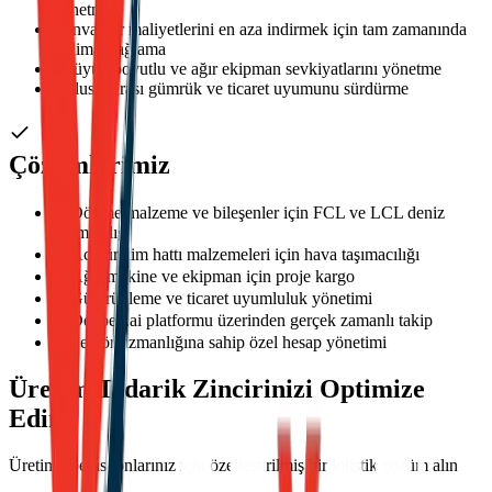
yönetme
2
Envanter maliyetlerini en aza indirmek için tam zamanında
teslimat sağlama
3
Büyük boyutlu ve ağır ekipman sevkiyatlarını yönetme
4
Uluslararası gümrük ve ticaret uyumunu sürdürme
Çözümlerimiz
Dökme malzeme ve bileşenler için FCL ve LCL deniz
taşımacılığı
Acil üretim hattı malzemeleri için hava taşımacılığı
Ağır makine ve ekipman için proje kargo
Gümrükleme ve ticaret uyumluluk yönetimi
Dexpell.ai platformu üzerinden gerçek zamanlı takip
Sektör uzmanlığına sahip özel hesap yönetimi
Üretim Tedarik Zincirinizi Optimize
Edin
Üretim operasyonlarınız için özelleştirilmiş bir lojistik çözüm alın.