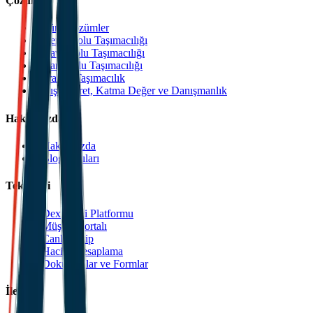
Çözümler
Tüm Çözümler
Deniz Yolu Taşımacılığı
Hava Yolu Taşımacılığı
Kara Yolu Taşımacılığı
Transit Taşımacılık
Dış Ticaret, Katma Değer ve Danışmanlık
Hakkımızda
Hakkımızda
Blog Yazıları
Teknoloji
Dexpell.ai Platformu
Müşteri Portalı
Canlı Takip
Hacim Hesaplama
Dokümanlar ve Formlar
İletişim