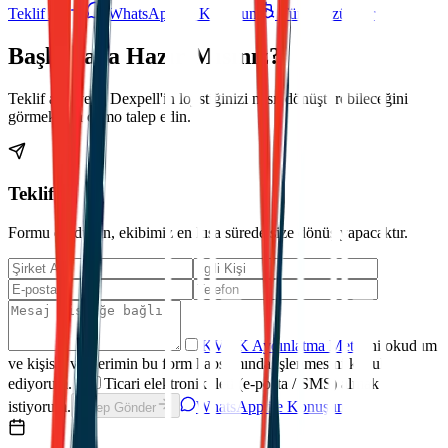
Teklif Al
WhatsApp ile Konuşun
Tüm Çözümler
Başlamaya Hazır Mısınız?
Teklif alın veya Dexpell'in lojistiğinizi nasıl dönüştürebileceğini
görmek için demo talep edin.
Teklif Al
Formu doldurun, ekibimiz en kısa sürede size dönüş yapacaktır.
KVKK Aydınlatma Metni
'ni okudum
ve kişisel verilerimin bu form kapsamında işlenmesini kabul
ediyorum.
*
Ticari elektronik ileti (e-posta / SMS) almak
istiyorum.
WhatsApp ile Konuşun
Talep Gönder