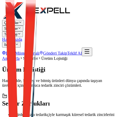
Çözümler
Sektörler
Teknoloji
Hakkımızda
İletişim
EN
Müşteri Portalı
Gönderi Takip
Teklif Al
Ana Sayfa
Sektörler
Üretim Lojistiği
Üretim Lojistiği
Hammadde, bileşen ve bitmiş ürünleri dünya çapında taşıyan
üreticiler için uçtan uca tedarik zinciri çözümleri.
Sektör Zorlukları
1
Birden fazla tedarikçiyle karmaşık küresel tedarik zincirlerini