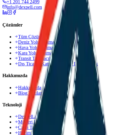
+1 201 744 2499
info@dexpell.com
Çözümler
Tüm Çözümler
Deniz Yolu Taşımacılığı
Hava Yolu Taşımacılığı
Kara Yolu Taşımacılığı
Transit Taşımacılık
Dış Ticaret, Katma Değer ve Danışmanlık
Hakkımızda
Hakkımızda
Blog Yazıları
Teknoloji
Dexpell.ai Platformu
Müşteri Portalı
Canlı Takip
Hacim Hesaplama