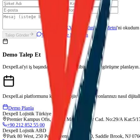
KVKK Aydınlatma Metni
'ni okudum 
WhatsApp ile Konuşun
Talep Gönder
Demo Talep Et
Dexpell.ai'yi iş başında görmek için ekibimizle bir görüşme planlayın.
Dexpell.ai platformunu keşfedin, lojistik operasyonlarınızı nasıl dijital
Demo Planla
Dexpell Lojistik Türkiye
Premier Kampus Ofis, Gürsel Mah. İmrahor Cad. No:29/A Kat:5/17
+90 212 852 55 00
Dexpell Lojistik ABD
Park 80 West, 250 Pehle Avenue, Suite 200, Saddle Brook, NJ 07