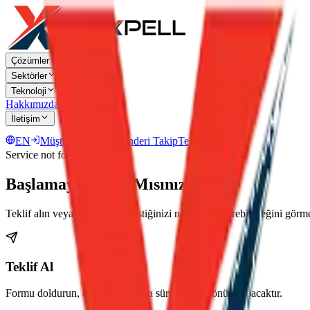
Çözümler
Sektörler
Teknoloji
Hakkımızda
İletişim
EN
Müşteri Portalı
Gönderi Takip
Teklif Al
Service not found
Başlamaya Hazır Mısınız?
Teklif alın veya Dexpell'in lojistiğinizi nasıl dönüştürebileceğini gör
Teklif Al
Formu doldurun, ekibimiz en kısa sürede size dönüş yapacaktır.