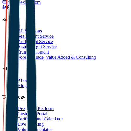
info@dexpell.com
Solutions
All Solutions
Sea Freight Service
Air Freight Service
Road Freight Service
Transit Shipment
Foreign Trade, Value Added & Consulting
About
About Us
Blog
Technology
Dexpell.ai Platform
Customer Portal
Tariff Refund Calculator
Live Tracking
Volume Calculator