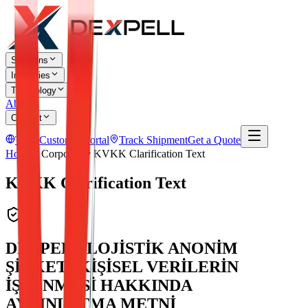
Solutions
Industries
Technology
About
Contact
TR
Customer Portal
Track Shipment
Get a Quote
Home
Corporate
KVKK Clarification Text
KVKK Clarification Text
DEXPELL LOJİSTİK ANONİM
ŞİRKETİ KİŞİSEL VERİLERİN
İŞLENMESİ HAKKINDA
AYDINLATMA METNİ