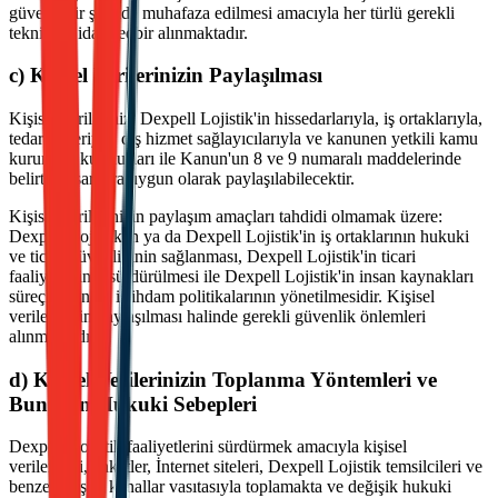
güvenli bir şekilde muhafaza edilmesi amacıyla her türlü gerekli
teknik ve idari tedbir alınmaktadır.
c) Kişisel Verilerinizin Paylaşılması
Kişisel verileriniz, Dexpell Lojistik'in hissedarlarıyla, iş ortaklarıyla,
tedarikçileriyle, dış hizmet sağlayıcılarıyla ve kanunen yetkili kamu
kurum ve kuruluşları ile Kanun'un 8 ve 9 numaralı maddelerinde
belirtilen şartlara uygun olarak paylaşılabilecektir.
Kişisel verilerinizin paylaşım amaçları tahdidi olmamak üzere:
Dexpell Lojistik'in ya da Dexpell Lojistik'in iş ortaklarının hukuki
ve ticari güvenliğinin sağlanması, Dexpell Lojistik'in ticari
faaliyetlerinin sürdürülmesi ile Dexpell Lojistik'in insan kaynakları
süreçlerinin ve istihdam politikalarının yönetilmesidir. Kişisel
verilerinizin paylaşılması halinde gerekli güvenlik önlemleri
alınmaktadır.
d) Kişisel Verilerinizin Toplanma Yöntemleri ve
Bunların Hukuki Sebepleri
Dexpell Lojistik faaliyetlerini sürdürmek amacıyla kişisel
verilerinizi, anketler, İnternet siteleri, Dexpell Lojistik temsilcileri ve
benzeri çeşitli kanallar vasıtasıyla toplamakta ve değişik hukuki