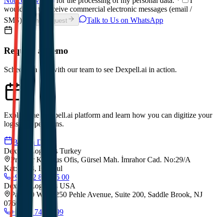
Notice (KVKK)
for the processing of my personal data.
*
I
would like to receive commercial electronic messages (email /
SMS).
Talk to Us on WhatsApp
Send Request
Request a Demo
Schedule a call with our team to see Dexpell.ai in action.
Explore the Dexpell.ai platform and learn how you can digitize your
logistics operations.
Book a Demo
Dexpell Logistics Turkey
Premier Kampus Ofis, Gürsel Mah. İmrahor Cad. No:29/A
Kat:5/173, Istanbul
+90 212 852 55 00
Dexpell Logistics USA
Park 80 West, 250 Pehle Avenue, Suite 200, Saddle Brook, NJ
07663
+1 201 744 2499