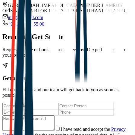
GÜRSEL MAH. İMRAHOR CAD. PREMIER KAMPÜS
OFİS NO: 29 A BLOK NO: 172-173 KAĞITHANE/İSTANBUL
info@dexpell.com
+90 212 852 55 00
Ready to Get Started?
Request a quote or book a demo to see how Dexpell can transform
your logistics.
Get a Quote
Fill out the form and our team will get back to you as soon as
possible.
I have read and accept the
Privacy