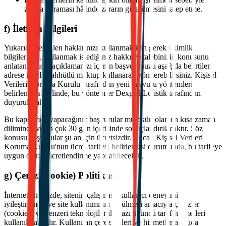
zarara uğraması hâlinde zararın giderilmesini talep etme.
f) İletişim Bilgileri
Yukarıda belirtilen haklarınızı kullanmak için gerekli kimlik
bilgilerinizi, kullanmak istediğiniz hakkı ve talebinizin konusunu
anlatan detaylı açıklamanızı içeren başvurunuzu aşağıda belirtilen
adrese iadeli taahhütlü mektup kullanarak gönderebilirsiniz. Kişisel
Verileri Koruma Kurulu tarafından yeni başvuru yöntemleri
belirlenmesi halinde, bu yöntemler Dexpell Lojistik tarafından
duyurulacaktır.
Bu kapsamda yapacağınız başvurular mümkün olan en kısa zaman
diliminde ve en çok 30 gün içerisinde sonuçlandırılacaktır. Söz
konusu başvurular şu an için ücretsizdir. Ancak Kişisel Verileri
Koruma Kurulu'nun ücret tarifesi belirlemesi durumunda, bu tarifeye
uygun olarak ücretlendirme yapılabilecektir.
g) Çerez (Cookie) Politikası
İnternet sitemizde, sitenin çalışması, kullanıcı deneyiminin
iyileştirilmesi ve site kullanımının ölçülmesi amacıyla çerezler
(cookies) ve benzeri teknolojiler ile bazı üçüncü taraf hizmetleri
kullanılmaktadır. Kullanılan çerez türleri ve hizmetler aşağıda