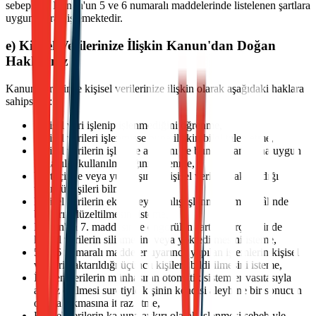
sebeplerle Kanun'un 5 ve 6 numaralı maddelerinde listelenen şartlara
uygun olarak işlemektedir.
e) Kişisel Verilerinize İlişkin Kanun'dan Doğan
Haklarınız
Kanun gereğince kişisel verilerinize ilişkin olarak aşağıdaki haklara
sahipsiniz:
Kişisel veri işlenip işlenmediğini öğrenme,
Kişisel verileri işlenmişse buna ilişkin bilgi talep etme,
Kişisel verilerin işlenme amacını ve bunların amacına uygun
kullanılıp kullanılmadığını öğrenme,
Yurt içinde veya yurt dışında kişisel verilerin aktarıldığı
üçüncü kişileri bilme,
Kişisel verilerin eksik veya yanlış işlenmiş olması hâlinde
bunların düzeltilmesini isteme,
Kanun'un 7. maddesinde öngörülen şartlar çerçevesinde
kişisel verilerin silinmesini veya yok edilmesini isteme,
5 ve 6 numaralı maddeler uyarınca yapılan işlemlerin kişisel
verilerin aktarıldığı üçüncü kişilere bildirilmesini isteme,
İşlenen verilerin münhasıran otomatik sistemler vasıtasıyla
analiz edilmesi suretiyle kişinin kendisi aleyhine bir sonucun
ortaya çıkmasına itiraz etme,
Kişisel verilerin kanuna aykırı olarak işlenmesi sebebiyle