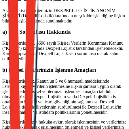
Aşağıda kişisel verilerinizin DEXPELL LOJİSTİK ANONİM
ŞİRKETİ (Dexpell Lojistik) tarafından ne şekilde işlendiğine ilişkin
bilgiler başlıklar altında sunulmaktadır.
a) Veri Sorumlusu Hakkında
Kişisel verileriniz, 6698 sayılı Kişisel Verilerin Korunması Kanunu
(“Kanun”) kapsamında Dexpell Lojistik tarafından işlenebilecektir.
Kanun kapsamında Dexpell Lojistik veri sorumlusu olarak kabul
edilmektedir.
b) Kişisel Verilerinizin İşlenme Amaçları
Kişisel verileriniz, Kanun'un 5 ve 6 numaralı maddelerinde
listelenen kişisel verilerin işlenmesine ilişkin şartlara uygun olarak
işlenmektedir. Kişisel verilerinizin işlenmesi amaçları tahdidi
olmamak üzere: Dexpell Lojistik'in ya da Dexpell Lojistik'in iş
ortaklarının hukuki ve ticari güvenliğinin sağlanması, Dexpell
Lojistik'in ticari faaliyetlerinin sürdürülmesi ile Dexpell Lojistik'in
insan kaynakları ve istihdam politikalarının yönetilmesidir.
Kişisel verilerinizin hukuka aykırı olarak işlenmesinin ve verilerinize
hukuka aykırı olarak erişilmesinin önlenmesi ve kişisel verilerinizin