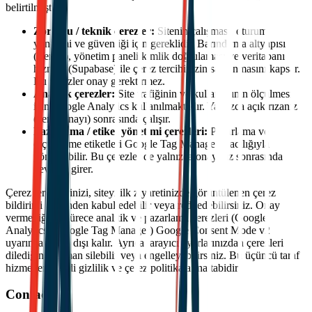
belirtilmiştir:
Zorunlu / teknik çerezler:
Sitenin çalışması, oturum
yönetimi ve güvenliği için gereklidir. Barındırma altyapısı
(Vercel), yönetim paneli kimlik doğrulaması ve veritabanı
hizmeti (Supabase) ile çerez tercihinizin saklanmasını kapsar.
Bu çerezler onay gerektirmez.
Analitik çerezler:
Site trafiğinin ve kullanımının ölçülmesi
için Google Analytics kullanılmaktadır. Yalnızca açık rızanız
(çerez onayı) sonrasında çalışır.
Pazarlama / etiket yönetimi çerezleri:
Pazarlama ve
ölçümleme etiketleri Google Tag Manager aracılığıyla
yönetilebilir. Bu çerezler de yalnızca onayınız sonrasında
devreye girer.
Çerez tercihlerinizi, siteyi ilk ziyaretinizde görüntülenen çerez
bildirimi üzerinden kabul edebilir veya reddedebilirsiniz. Onay
vermediğiniz sürece analitik ve pazarlama çerezleri (Google
Analytics / Google Tag Manager) Google Consent Mode v2
uyarınca devre dışı kalır. Ayrıca tarayıcı ayarlarınızdan çerezleri
dilediğiniz zaman silebilir veya engelleyebilirsiniz. Bu üçüncü taraf
hizmetleri kendi gizlilik ve çerez politikalarına tabidir.
Contact